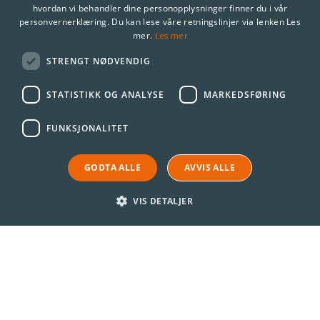
hvordan vi behandler dine personopplysninger finner du i vår
personvernerklæring. Du kan lese våre retningslinjer via lenken Les
Les mer
mer.
STRENGT NØDVENDIG
STATISTIKK OG ANALYSE
MARKEDSFØRING
FUNKSJONALITET
GODTA ALLE
AVVIS ALLE
VIS DETALJER