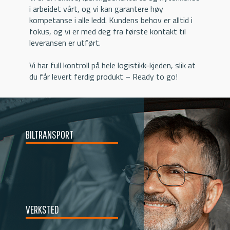
i arbeidet vårt, og vi kan garantere høy
kompetanse i alle ledd. Kundens behov er alltid i
fokus, og vi er med deg fra første kontakt til
leveransen er utført.
Vi har full kontroll på hele logistikk-kjeden, slik at
du får levert ferdig produkt – Ready to go!
BILTRANSPORT
VERKSTED