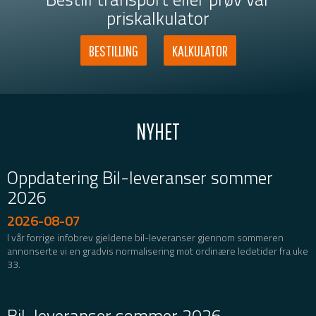
priskalkulator
BESTILLING
KALKULATOR
NYHET
Oppdatering Bil-leveranser sommer
2026
2026-08-07
I vår forrige infobrev gjeldene bil-leveranser gjennom sommeren
annonserte vi en gradvis normalisering mot ordinære ledetider fra uke
33.