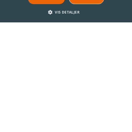
VIS DETALJER
GÖTEBORG - HALMSTAD - MALMÖ -