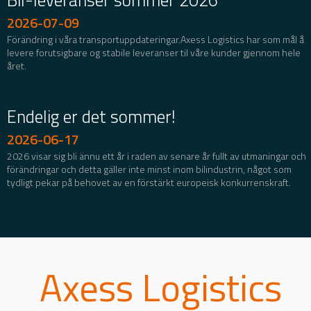
Bil-leveranser sommer 2026
2026-07-09
Förändring i våra transportuppdateringar.Axess Logistics har som mål å
levere forutsigbare og stabile leveranser til våre kunder gjennom hele
året.
Endelig er det sommer!
2026-06-17
2026 visar sig bli ännu ett år i raden av senare år fullt av utmaningar och
förändringar och detta gäller inte minst inom bilindustrin, något som
tydligt pekar på behovet av en förstärkt europeisk konkurrenskraft.
Axess Logistics