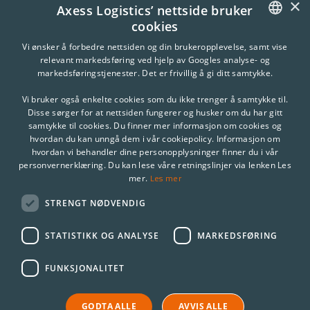
×
Axess Logistics’ nettside bruker
cookies
NORWEGIAN
Vi ønsker å forbedre nettsiden og din brukeropplevelse, samt vise
relevant markedsføring ved hjelp av Googles analyse- og
ENGLISH
markedsføringstjenester. Det er frivillig å gi ditt samtykke.
Vi bruker også enkelte cookies som du ikke trenger å samtykke til.
Disse sørger for at nettsiden fungerer og husker om du har gitt
samtykke til cookies. Du finner mer informasjon om cookies og
hvordan du kan unngå dem i vår cookiepolicy. Informasjon om
hvordan vi behandler dine personopplysninger finner du i vår
personvernerklæring. Du kan lese våre retningslinjer via lenken Les
Les mer
mer.
STRENGT NØDVENDIG
STATISTIKK OG ANALYSE
MARKEDSFØRING
FUNKSJONALITET
GODTA ALLE
AVVIS ALLE